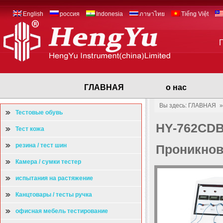
English
россия
Indonesia
ภาษาไทย
Tiếng Việt
ГЛАВНАЯ
о нас
Вы здесь: ГЛАВНАЯ
Тестовые обувь
HY-762CDB
Тест кожа
резина / тест шин
Проникнов
Камера / сумки тестер
испытания на растяжение
Канцтовары / тесты ручка
офисная мебель тестирование