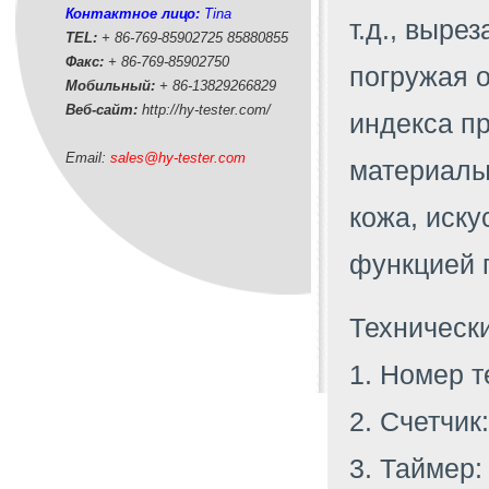
Контактное лицо:
Tina
т.д., выре
TEL:
+ 86-769-85902725 85880855
Факс:
+ 86-769-85902750
погружая о
Мобильный:
+ 86-
13829266829
Веб-сайт:
http://hy-tester.com
/
индекса п
Email:
sales@hy-tester.com
материалы
кожа, иску
функцией 
Технически
1. Номер т
2. Счетчик
3. Таймер: