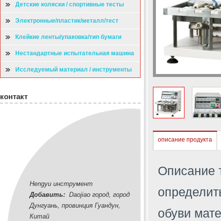
Детские коляски / спортивные тесты
Электронные/пластик/металл/тест
Клейкие ленты/упаковка/тип бумаги
испытательная машина
Нестандартные испытательная машина
Исследуемый материал / инструменты
контакт
описание продукта
Описание 
Hengyu инструмент
определит
Добавить:
Daojiao город, город
Дунгуань, провинция Гуандун,
обуви мате
Китай