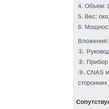
4. Объем: 
5. Вес: око
6. Мощност
Вложения:
①. Руковод
②. Прибор
③. CNAS м
сторонних
Сопутству