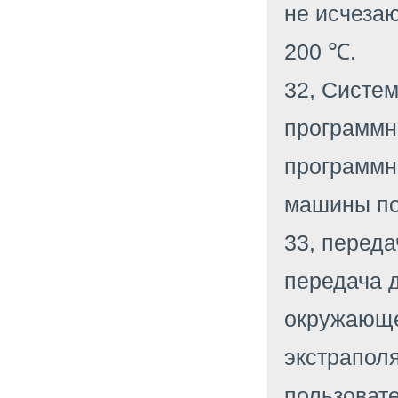
не исчеза
200 ℃.
32, Систе
программн
программн
машины по
33, переда
передача 
окружающе
экстрапол
пользовате