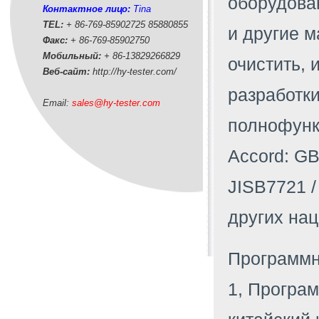
оборудова
Контактное лицо:
Tina
TEL:
+ 86-769-85902725 85880855
и другие м
Факс:
+ 86-769-85902750
Мобильный:
+ 86-
13829266829
очистить, 
Веб-сайт:
http://hy-tester.com
/
разработки
Email:
sales@hy-tester.com
полнофунк
Accord: GB
JISB7721 /
других на
Программн
1, Програ