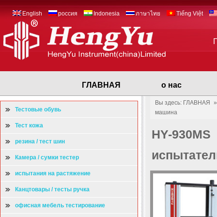
English
россия
Indonesia
ภาษาไทย
Tiếng Việt
ГЛАВНАЯ
о нас
Вы здесь: ГЛАВНАЯ
Тестовые обувь
машина
Тест кожа
HY-930MS 
резина / тест шин
испытател
Камера / сумки тестер
испытания на растяжение
Канцтовары / тесты ручка
офисная мебель тестирование