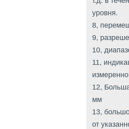
т.д. в теч
уровня.
8, переме
9, разреш
10, диапа
11, индик
измеренно
12, Больш
мм
13, больш
от указанн