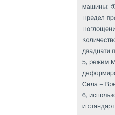
машины: ①y
Предел про
Поглощени
Количеств
двадцати п
5, режим M
деформиро
Сила – Вре
6, исполь
и стандарт