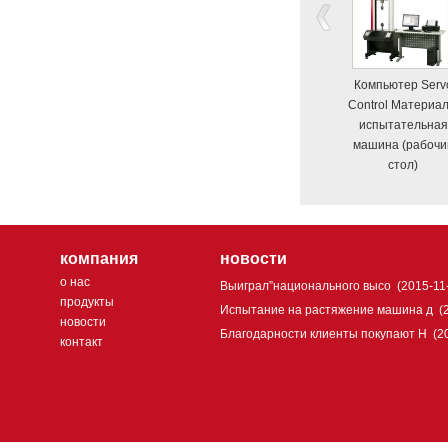
Компьютер Serv
Control Материа
испытательная
машина (рабочи
стол)
компания
новости
о нас
Выиграл”национального высо
(2015-11
продукты
Испытание на растяжение машина д
(
новости
Благодарности клиенты покупают H
(2
контакт