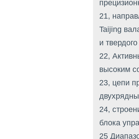
прецизион
21, напра
Taijing ва
и твердог
22, Актив
высоким с
23, цепи п
двухрядны
24, строен
блока упр
25 Диапазо