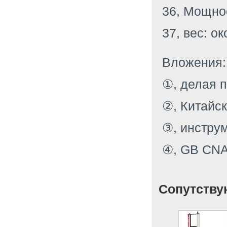
36, Мощно
37, вес: ок
Вложения:
①, делая п
②, Китайск
③, инструм
④, GB CNA
Сопутству