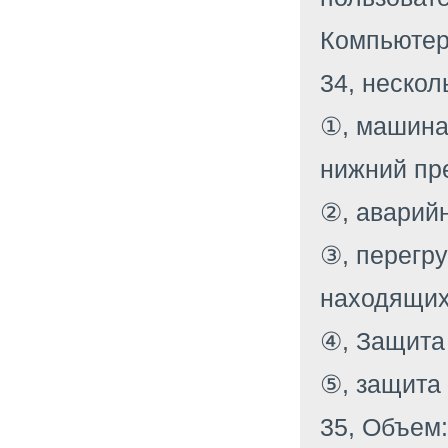
Компьютер
34, нескол
①, машина
нижний пр
②, аварий
③, перегру
находящих
④, Защита
⑤, защита 
35, Объем