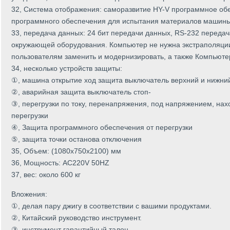
32, Система отображения: саморазвитие HY-V программное об
программного обеспечения для испытания материалов машины
33, передача данных: 24 бит передачи данных, RS-232 переда
окружающей оборудования. Компьютер не нужна экстраполяции
пользователям заменить и модернизировать, а также Компьюте
34, несколько устройств защиты:
①, машина открытие ход защита выключатель верхний и нижни
②, аварийная защита выключатель стоп-
③, перегрузки по току, перенапряжения, под напряжением, на
перегрузки
④, Защита программного обеспечения от перегрузки
⑤, защита точки останова отключения
35, Объем: (1080x750x2100) мм
36, Мощность: AC220V 50HZ
37, вес: около 600 кг
Вложения:
①, делая пару джигу в соответствии с вашими продуктами.
②, Китайский руководство инструмент.
③, инструмент гарантийный талон.