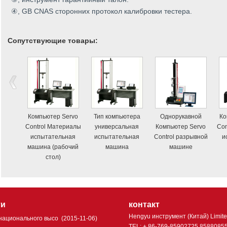
④, GB CNAS сторонних протокол калибровки тестера.
Сопутствующие товары:
Компьютер Servo
Тип компьютера
Однорукавной
Ко
Control Материалы
универсальная
Компьютер Servo
Con
испытательная
испытательная
Control разрывной
и
машина (рабочий
машина
машине
стол)
ти
контакт
Hengyu инструмент (Китай) Limit
национального высо
(2015-11-06)
TEL: + 86-769-85902725 8588085