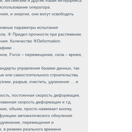
й, английский и другие языки интерфейса
использование оператора.
ния, и энергии, они могут освободить
сновные параметры испытания
ила. ④ Предел прочности при растяжении.
ния. Количество ⑨Deformation.
фики ..
ное, Force – перемещение, сила – время,
тандарты управления базами данных, так
ые или самостоятельного строительства.
гезии, разрыв, очистить, удлинение … и
ость, постоянная скорость деформации,
рованная скорость деформации и т.д.
ние, объем, просто нажимает кнопку,
 функцию автоматического обнуления.
 удлинение, перемещения и
я, в режиме реального времени