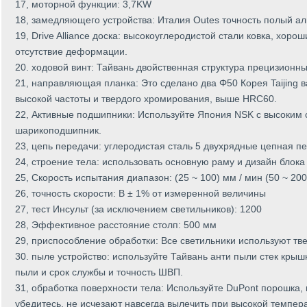
17, моторной функции: 3,7KW
18, замедляющего устройства: Италия Outes точность полый а
19, Drive Alliance доска: высокоуглеродистой стали ковка, хор
отсутствие деформации.
20. ходовой винт: Тайвань двойственная структура прецизионн
21, направляющая планка: Это сделано два Φ50 Корея Taijing 
высокой частоты и твердого хромирования, выше HRC60.
22, Активные подшипники: Используйте Япония NSK с высоким
шарикоподшипник.
23, цепь передачи: углеродистая сталь 5 двухрядные цепная п
24, строение тела: использовать основную раму и дизайн блока
25, Скорость испытания диапазон: (25 ~ 100) мм / мин (50 ~ 200
26, точность скорости: В ± 1% от измеренной величины
27, тест Инсульт (за исключением светильников): 1200
28, Эффективное расстояние столп: 500 мм
29, приспособление обработки: Все светильники используют т
30. пыле устройство: используйте Тайвань анти пыли стек крыш
пыли и срок службы и точность ШВП.
31, обработка поверхности тела: Используйте DuPont порошка, 
убедитесь, не исчезают навсегда вылечить при высокой темпер