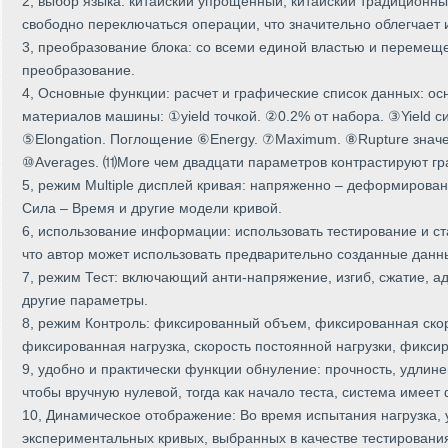
2, выбор языка: китайский упрощенный, китайский традиционны
свободно переключаться операции, что значительно облегчает 
3, преобразование блока: со всеми единой властью и перемеще
преобразование.
4, Основные функции: расчет и графические список данных: о
материалов машины: ①yield точкой. ②0.2% от набора. ③Yield с
⑤Elongation. Поглощение ⑥Energy. ⑦Maximum. ⑧Rupture значе
⑩Averages. ⑾More чем двадцати параметров контрастируют гра
5, режим Multiple дисплей кривая: напряженно – деформирован
Сила – Время и другие модели кривой.
6, использование информации: использовать тестирование и с
что автор может использовать предварительно созданные данн
7, режим Тест: включающий анти-напряжение, изгиб, сжатие, ад
другие параметры.
8, режим Контроль: фиксированный объем, фиксированная скор
фиксированная нагрузка, скорость постоянной нагрузки, фикси
9, удобно и практически функции обнуление: прочность, удлине
чтобы вручную нулевой, тогда как начало теста, система имеет
10, Динамическое отображение: Во время испытания нагрузка,
экспериментальных кривых, выбранных в качестве тестировани