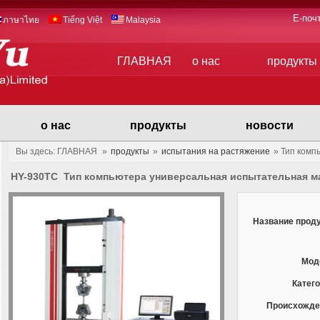
E-поч
ภาษาไทย
Tiếng Việt
Malaysia
ГЛАВНАЯ
о нас
продукты
о нас
продукты
новости
Вы здесь: ГЛАВНАЯ
»
продукты
»
испытания на растяжение
»
Тип комп
HY-930TC Тип компьютера универсальная испытательная 
Название проду
Мод
Катего
Происхожде