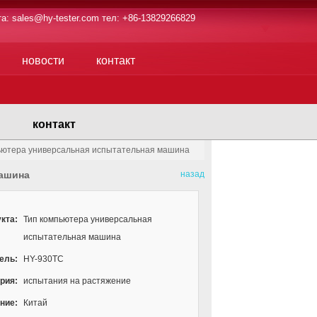
та:
sales@hy-tester.com
тел: +86-13829266829
новости
контакт
контакт
ьютера универсальная испытательная машина
машина
назад
кта:
Тип компьютера универсальная
испытательная машина
ель:
HY-930TC
рия:
испытания на растяжение
ние:
Китай