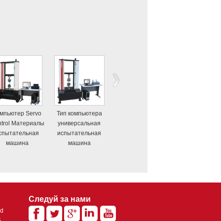
мпьютер Servo
Тип компьютера
Компьютер Servo
Однорукавно
trol Материалы
универсальная
Control Материалы
Компьютер
спытательная
испытательная
испытательная
разрывной маш
машина
машина
машина
Следуй за нами
ed
5