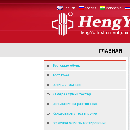
English
россия
Indonesia
ГЛАВНАЯ
Тестовые обувь
Тест кожа
резина / тест шин
Камера / сумки тестер
испытания на растяжение
Канцтовары / тесты ручка
офисная мебель тестирование