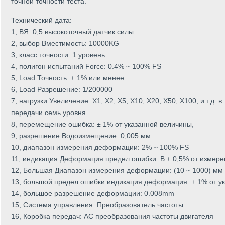
точной точности теста.
Технический дата:
1, ВЯ: 0,5 высокоточный датчик силы
2, выбор Вместимость: 10000KG
3, класс точности: 1 уровень
4, полигон испытаний Force: 0.4% ~ 100% FS
5, Load Точность: ± 1% или менее
6, Load Разрешение: 1/200000
7, нагрузки Увеличение: X1, X2, X5, X10, X20, X50, X100, и т.д.
передачи семь уровня.
8, перемещение ошибка: ± 1% от указанной величины,
9, разрешение Водоизмещение: 0,005 мм
10, диапазон измерения деформации: 2% ~ 100% FS
11, индикация Деформация предел ошибки: В ± 0,5% от измер
12, Большая Диапазон измерения деформации: (10 ~ 1000) мм
13, большой предел ошибки индикация деформация: ± 1% от у
14, большое разрешение деформации: 0.008mm
15, Система управления: Преобразователь частоты
16, Коробка передач: AC преобразования частоты двигателя