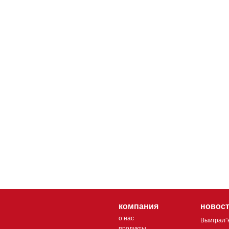
компания
новос
о нас
Выиграл”
продукты