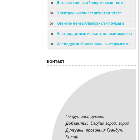
Детские коляски / спортивные тесты
Электронные/пластик/металл/тест
Клейкие ленты/упаковка/тип бумаги
испытательная машина
Нестандартные испытательная машина
Исследуемый материал / инструменты
контакт
Hengyu инструмент
Добавить:
Daojiao город, город
Дунгуань, провинция Гуандун,
Китай