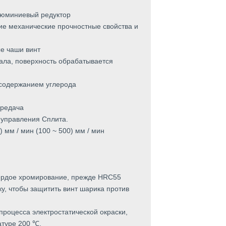
люминиевый редуктор
ошие механические прочностные свойства и
ые чаши винт
вала, поверхность обрабатывается
 содержанием углерода
ередача
 управления Сплита.
) мм / мин (100 ~ 500) мм / мин
вердое хромирование, прежде HRC55
ку, чтобы защитить винт шарика против
процесса электростатической окраски,
атуре 200 ℃.