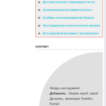
Детские коляски / спортивные тесты
Электронные/пластик/металл/тест
Клейкие ленты/упаковка/тип бумаги
испытательная машина
Нестандартные испытательная машина
Исследуемый материал / инструменты
контакт
Hengyu инструмент
Добавить:
Daojiao город, город
Дунгуань, провинция Гуандун,
Китай