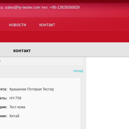
та:
sales@hy-tester.com
тел: +86-13829266829
новости
контакт
контакт
р
назад
кта:
Крашение Потирая Тестер
ель:
HY-758
рия:
Тест кожа
ние:
Китай