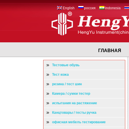
English
россия
Indonesia
ГЛАВНАЯ
Тестовые обувь
Тест кожа
резина / тест шин
Камера / сумки тестер
испытания на растяжение
Канцтовары / тесты ручка
офисная мебель тестирование