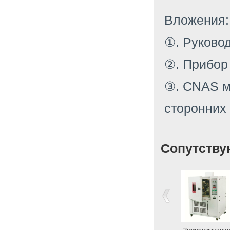
Вложения:
①. Руковод
②. Прибор
③. CNAS м
сторонних
Сопутству