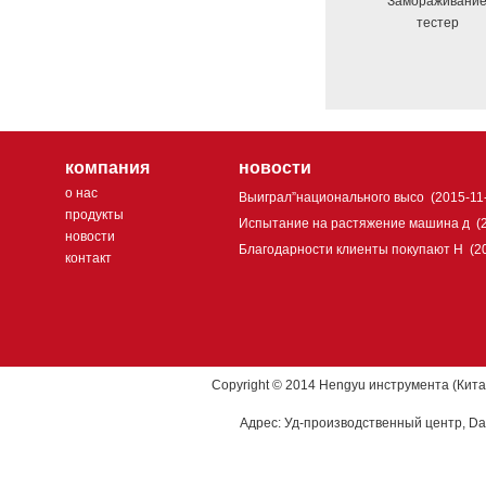
Замораживани
тестер
компания
новости
о нас
Выиграл”национального высо
(2015-11
продукты
Испытание на растяжение машина д
(
новости
Благодарности клиенты покупают H
(2
контакт
Copyright © 2014 Hengyu инструмента (Кита
Адрес: Уд-производственный центр, Dao