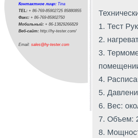
Контактное лицо:
Tina
TEL:
+ 86-769-85902725 85880855
Технически
Факс:
+ 86-769-85902750
Мобильный:
+ 86-
13829266829
1. Тест Ру
Веб-сайт:
http://hy-tester.com
/
2. нагрева
Email:
sales@hy-tester.com
3. Термом
помещении
4. Расписа
5. Давление
6. Вес: око
7. Объем: 
8. Мощнос