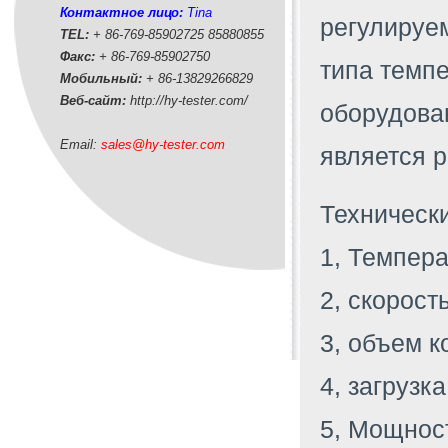
Контактное лицо:
Tina
регулируе
TEL:
+ 86-769-85902725 85880855
Факс:
+ 86-769-85902750
типа темп
Мобильный:
+ 86-
13829266829
Веб-сайт:
http://hy-tester.com
/
оборудова
Email:
sales@hy-tester.com
является р
Технически
1, Темпера
2, скорост
3, объем к
4, загрузка
5, Мощност