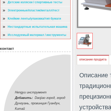
Детские коляски / спортивные тесты
Электронные/пластик/металл/тест
Клейкие ленты/упаковка/тип бумаги
испытательная машина
Нестандартные испытательная машина
Исследуемый материал / инструменты
контакт
описание продукта
Описание 
традицион
Hengyu инструмент
прецизион
Добавить:
Daojiao город, город
Дунгуань, провинция Гуандун,
устройства
Китай