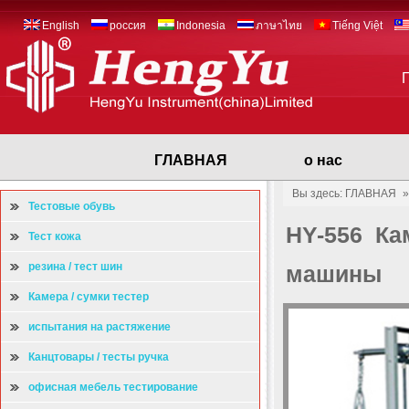
English
россия
Indonesia
ภาษาไทย
Tiếng Việt
ГЛАВНАЯ
о нас
Вы здесь: ГЛАВНАЯ
Тестовые обувь
HY-556 Ка
Тест кожа
резина / тест шин
машины
Камера / сумки тестер
испытания на растяжение
Канцтовары / тесты ручка
офисная мебель тестирование