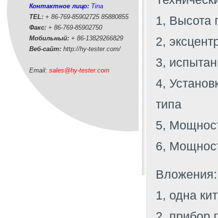
Контактное лицо:
Tina
TEL:
+ 86-769-85902725 85880855
1, Высота 
Факс:
+ 86-769-85902750
Мобильный:
+ 86-
13829266829
2, эксцент
Веб-сайт:
http://hy-tester.com
/
3, испытан
Email:
sales@hy-tester.com
4, Установ
типа
5, Мощност
6, Мощност
Вложения:
1, одна ки
2, прибор 