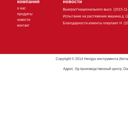
компания
новости
о нас
Выиграл”национального высо
(2015-11
продукты
Испытание на растяжение машина д
(
новости
Благодарности клиенты покупают H
(2
контакт
Copyright © 2014 Hengyu инструмента (Кита
Адрес: Уд-производственный центр, Dao