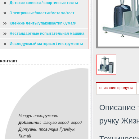
Детские коляски / спортивные тесты
Электронные/пластик/металл/тест
Клейкие ленты/упаковка/тип бумаги
испытательная машина
Нестандартные испытательная машина
Исследуемый материал / инструменты
контакт
описание продукта
Описание т
Hengyu инструмент
ручку Жизн
Добавить:
Daojiao город, город
Дунгуань, провинция Гуандун,
Китай
Технически