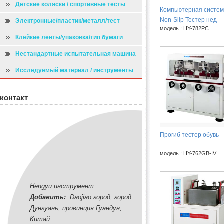
Детские коляски / спортивные тесты
Компьютерная систе
Non-Slip Тестер нед
Электронные/пластик/металл/тест
модель : HY-782PC
Клейкие ленты/упаковка/тип бумаги
испытательная машина
Нестандартные испытательная машина
Исследуемый материал / инструменты
контакт
Прогиб тестер обувь
модель : HY-762GB-IV
Hengyu инструмент
Добавить:
Daojiao город, город
Дунгуань, провинция Гуандун,
Китай