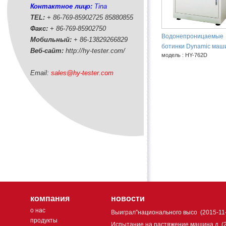
Контактное лицо:
Tina
TEL:
+ 86-769-85902725 85880855
Факс:
+ 86-769-85902750
Водонепроницаемые
Мобильный:
+ 86-
13829266829
ботинки Dynamic маш
Веб-сайт:
http://hy-tester.com
/
модель : HY-762D
Email:
sales@hy-tester.com
компания
новости
о нас
Выиграл”национального высо
(2015-11
продукты
Испытание на растяжение машина д
(