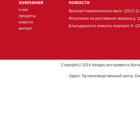
компания
новости
о нас
Выиграл”национального высо
(2015-11
продукты
Испытание на растяжение машина д
(
новости
Благодарности клиенты покупают H
(2
контакт
Copyright © 2014 Hengyu инструмента (Кита
Адрес: Уд-производственный центр, Dao