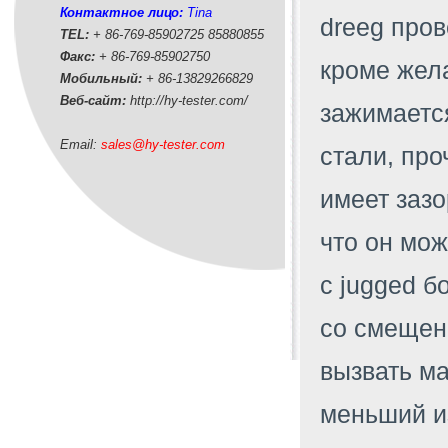
Контактное лицо:
Tina
dreeg пров
TEL:
+ 86-769-85902725 85880855
Факс:
+ 86-769-85902750
кроме жела
Мобильный:
+ 86-
13829266829
Веб-сайт:
http://hy-tester.com
/
зажимается
Email:
sales@hy-tester.com
стали, про
имеет зазо
что он мо
с jugged б
со смещен
вызвать м
меньший из