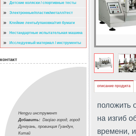
Детские коляски / спортивные тесты
Электронные/пластик/металл/тест
Клейкие ленты/упаковка/тип бумаги
испытательная машина
Нестандартные испытательная машина
Исследуемый материал / инструменты
контакт
описание продукта
положить 
Hengyu инструмент
на изгиб о
Добавить:
Daojiao город, город
Дунгуань, провинция Гуандун,
времени, и
Китай