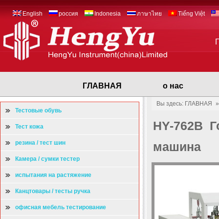
English
россия
Indonesia
ภาษาไทย
Tiếng Việt
ГЛАВНАЯ
о нас
Вы здесь: ГЛАВНАЯ
Тестовые обувь
HY-762B Г
Тест кожа
резина / тест шин
машина
Камера / сумки тестер
испытания на растяжение
Канцтовары / тесты ручка
офисная мебель тестирование