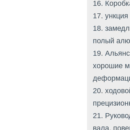
16. Короб
17. ункци
18. замедл
полый алю
19. Альянс
хорошие м
деформац
20. ходово
прецизион
21. Руково
вала, пове