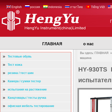
English
россия
Indonesia
ภาษาไทย
Tiếng Việt
ГЛАВНАЯ
о нас
Вы здесь: ГЛАВНАЯ
Тестовые обувь
машина
Тест кожа
HY-930TS 
резина / тест шин
испытател
Камера / сумки тестер
испытания на растяжение
Канцтовары / тесты ручка
офисная мебель тестирование