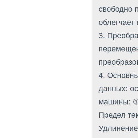
свободно 
облегчает 
3. Преобра
перемещени
преобразо
4. Основны
данных: о
машины: ①
Предел те
Удлинение