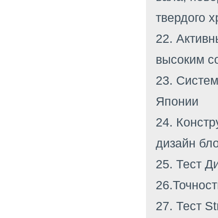
твердого 
22. Актив
высоким с
23. Систе
Японии
24. Констр
дизайн бл
25. Тест Д
26.Точнос
27. Тест S