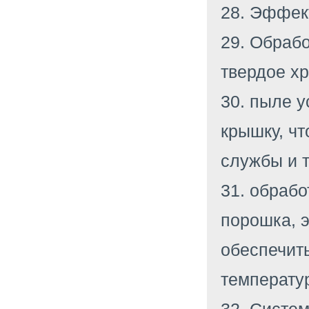
28. Эффек
29. Обраб
твердое х
30. пыле у
крышку, чт
службы и 
31. обрабо
порошка, э
обеспечить
температу