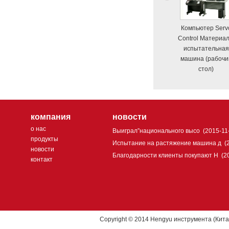
Компьютер Serv
Control Материа
испытательная
машина (рабочи
стол)
компания
новости
о нас
Выиграл”национального высо
(2015-11
продукты
Испытание на растяжение машина д
(
новости
Благодарности клиенты покупают H
(2
контакт
Copyright © 2014 Hengyu инструмента (Кита