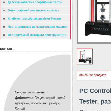
Детские коляски / спортивные тесты
Электронные/пластик/металл/тест
Клейкие ленты/упаковка/тип бумаги
испытательная машина
Нестандартные испытательная машина
Исследуемый материал / инструменты
контакт
описание продукта
PC Contro
Hengyu инструмент
Добавить:
Daojiao город, город
Tester, р
Дунгуань, провинция Гуандун,
Китай