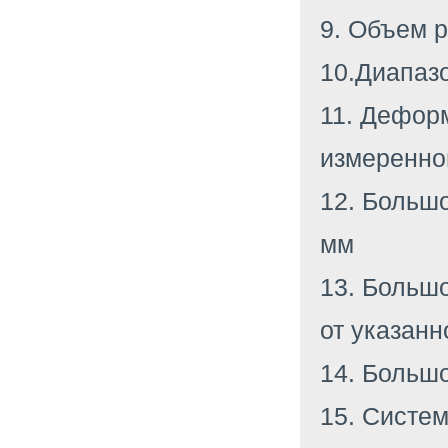
9. Объем 
10.Диапаз
11. Дефор
измеренно
12. Больш
мм
13. Больш
от указанн
14. Больш
15. Систе