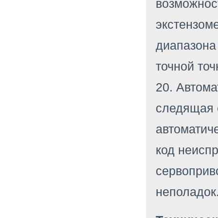
возможност
экстензом
диапазона 
точной точ
20. Автом
следящая 
автоматиче
код неиспр
сервоприво
неполадок