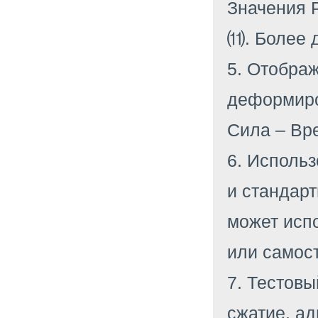
Значения 
⑾. Более 
5. Отобра
деформиро
Сила – Вре
6. Исполь
и стандарт
может исп
или самост
7. Тестов
сжатие, ад