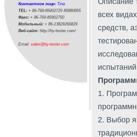
Описание 
Контактное лицо:
Tina
TEL:
+ 86-769-85902725 85880855
всех видах
Факс:
+ 86-769-85902750
Мобильный:
+ 86-
13829266829
средств, а
Веб-сайт:
http://hy-tester.com
/
тестирован
Email:
sales@hy-tester.com
исследован
испытаний
Программ
1. Програм
программн
2. Выбор я
традицион