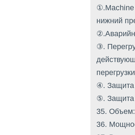
①.Machine
нижний пр
②.Аварийн
③. Перегру
действующ
перегрузки
④. Защита
⑤. Защита
35. Объем:
36. Мощно