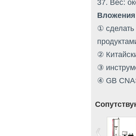
37. Вес: ок
Вложения
① сделать 
продуктам
② Китайски
③ инструм
④ GB CNAS
Сопутству