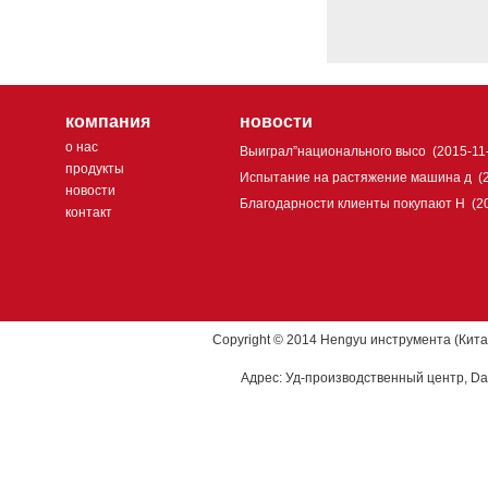
компания
новости
о нас
Выиграл”национального высо
(2015-11
продукты
Испытание на растяжение машина д
(
новости
Благодарности клиенты покупают H
(2
контакт
Copyright © 2014 Hengyu инструмента (Кита
Адрес: Уд-производственный центр, Dao