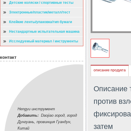
Детские коляски / спортивные тесты
Электронные/пластик/металл/тест
Клейкие ленты/упаковка/тип бумаги
испытательная машина
Нестандартные испытательная машина
Исследуемый материал / инструменты
контакт
описание продукта
Описание т
против взл
Hengyu инструмент
фиксирова
Добавить:
Daojiao город, город
Дунгуань, провинция Гуандун,
затем
Китай