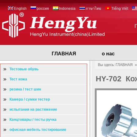
English
россия
Indonesia
ภาษาไทย
Tiếng Việt
ГЛАВНАЯ
о нас
Вы здесь: ГЛАВНАЯ
Тестовые обувь
HY-702 Ко
Тест кожа
резина / тест шин
Камера / сумки тестер
испытания на растяжение
Канцтовары / тесты ручка
офисная мебель тестирование