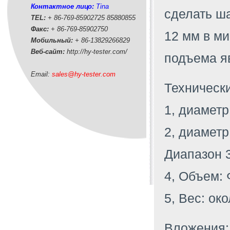
Контактное лицо:
Tina
сделать ш
TEL:
+ 86-769-85902725 85880855
Факс:
+ 86-769-85902750
12 мм в ми
Мобильный:
+ 86-
13829266829
Веб-сайт:
http://hy-tester.com
/
подъема я
Email:
sales@hy-tester.com
Технически
1, диамет
2, диамет
Диапазон 3
4, Объем: 
5, Вес: око
Вложения: